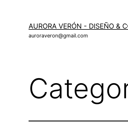
Skip
to
content
AURORA VERÓN - DISEÑO & 
auroraveron@gmail.com
Catego