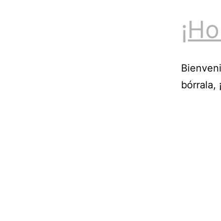
¡Ho
Bienveni
bórrala,