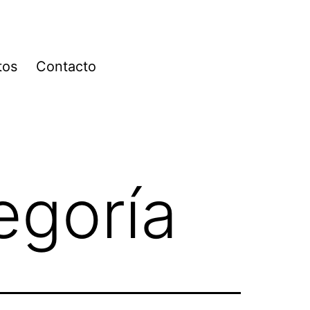
tos
Contacto
egoría