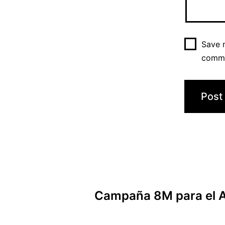
Save m
comm
Post
Campaña 8M para el 
navigation