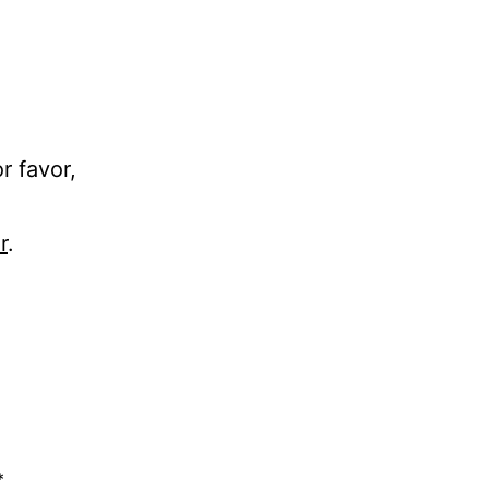
r favor,
r
.
*