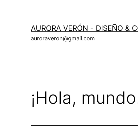
Skip
to
content
AURORA VERÓN - DISEÑO & 
auroraveron@gmail.com
¡Hola, mundo